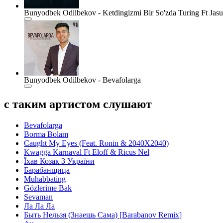
Bunyodbek Odilbekov - Ketdingizmi Bir So'zda Turing Ft Ja
Bunyodbek Odilbekov - Bevafolarga
с таким артистом слушают
Bevafolarga
Borma Bolam
Caught My Eyes (Feat. Ronin & 2040X2040)
Kwagga Karnaval Ft Eloff & Ricus Nel
Їхав Козак З України
Барабанщица
Muhabbating
Gözlerime Bak
Sevaman
Ла Ла Ла
Быть Нельзя (Знаешь Сама) [Barabanov Remix]